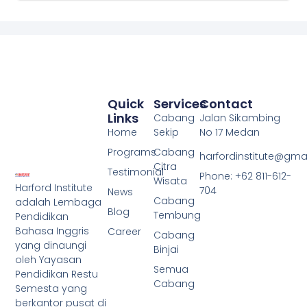
Quick
Services
Contact
Links
Cabang
Jalan Sikambing
Home
Sekip
No 17 Medan
Programs
Cabang
harfordinstitute@gma
Citra
Testimonial
Phone: +62 811-612-
Wisata
Harford Institute
704
News
Cabang
adalah Lembaga
Blog
Tembung
Pendidikan
Bahasa Inggris
Career
Cabang
yang dinaungi
Binjai
oleh Yayasan
Semua
Pendidikan Restu
Cabang
Semesta yang
berkantor pusat di