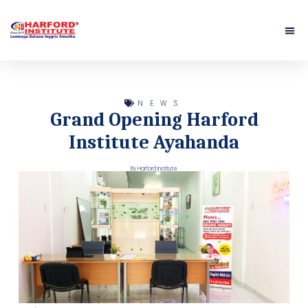
Lompat
ke
konten
NEWS
Grand Opening Harford
Institute Ayahanda
By
Harford Institute